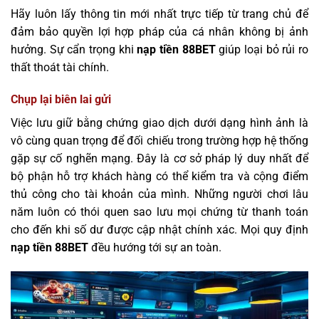
Hãy luôn lấy thông tin mới nhất trực tiếp từ trang chủ để
đảm bảo quyền lợi hợp pháp của cá nhân không bị ảnh
hưởng. Sự cẩn trọng khi
nạp tiền 88BET
giúp loại bỏ rủi ro
thất thoát tài chính.
Chụp lại biên lai gửi
Việc lưu giữ bằng chứng giao dịch dưới dạng hình ảnh là
vô cùng quan trọng để đối chiếu trong trường hợp hệ thống
gặp sự cố nghẽn mạng. Đây là cơ sở pháp lý duy nhất để
bộ phận hỗ trợ khách hàng có thể kiểm tra và cộng điểm
thủ công cho tài khoản của mình. Những người chơi lâu
năm luôn có thói quen sao lưu mọi chứng từ thanh toán
cho đến khi số dư được cập nhật chính xác. Mọi quy định
nạp tiền 88BET
đều hướng tới sự an toàn.