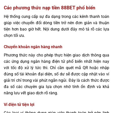
Các phương thức nạp tiền 88BET phổ biến
Hệ thống cung cấp sự đa dạng trong các kênh thanh toán
giúp việc chuyển đổi dòng tiền trở nên đơn giản và thuận
tiện hơn bao giờ hết. Nội dung dưới đây mô tả rõ các lựa
chọn tối ưu.
Chuyển khoản ngân hàng nhanh
Phương thức này cho phép thực hiện giao dịch thông qua
các ứng dụng ngân hàng điện tử phổ biến nhất hiện nay
với tốc độ xử lý tức thì. Chỉ cần quét mã QR hoặc nhập
đúng số tài khoản đại diện, số dư sẽ được cập nhật vào ví
giải trí chỉ trong vài phút ngắn ngủi. Đây là cách thức được
đa số các chuyên gia lựa chọn nhờ tính ổn định và khả
năng lưu vết giao dịch rõ ràng.
Ví điện tử tiện lợi
Các loại ví thông dụng giúp việc thanh toán trở nên linh