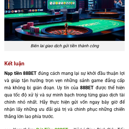
Biên lai giao dịch gửi tiền thành công
Kết luận
Nạp tiền 88BET
đúng cách mang lại sự khởi đầu thuận lợi
và giúp tận hưởng trọn vẹn những sảnh game đẳng cấp
mà không bị gián đoạn. Uy tín của
88BET
được thể hiện
qua tốc độ xử lý và sự minh bạch trong từng giao dịch tài
chính nhỏ nhất. Hãy thực hiện gửi vốn ngay bây giờ để
nhận lấy những ưu đãi giá trị và chinh phục những chiến
thắng lớn lao phía trước.