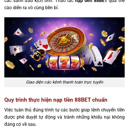
các sảnh đấu kịch tính. Thao tác
nạp tiền 88BET
qua thẻ
cào diễn ra vô cùng bền bỉ.
Giao diện các kênh thanh toán trực tuyến
Quy trình thực hiện nạp tiền 88BET chuẩn
Việc tuân thủ đúng trình tự các bước giúp lệnh chuyển tiền
được phê duyệt tự động và tránh những khiếu nại không
đáng có về sau.