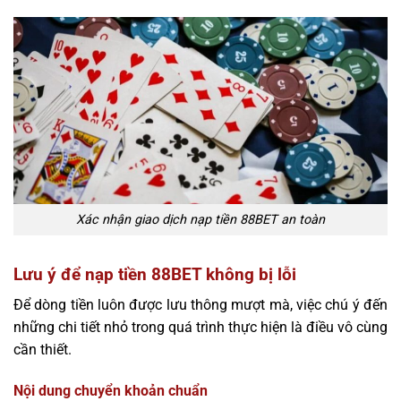
Xác nhận giao dịch nạp tiền 88BET an toàn
Lưu ý để nạp tiền 88BET không bị lỗi
Để dòng tiền luôn được lưu thông mượt mà, việc chú ý đến
những chi tiết nhỏ trong quá trình thực hiện là điều vô cùng
cần thiết.
Nội dung chuyển khoản chuẩn