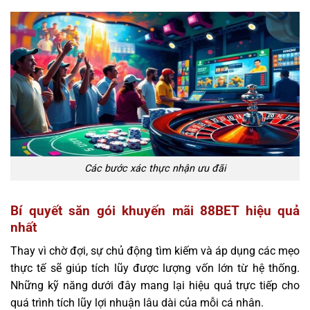
Các bước xác thực nhận ưu đãi
Bí quyết săn gói khuyến mãi 88BET hiệu quả
nhất
Thay vì chờ đợi, sự chủ động tìm kiếm và áp dụng các mẹo
thực tế sẽ giúp tích lũy được lượng vốn lớn từ hệ thống.
Những kỹ năng dưới đây mang lại hiệu quả trực tiếp cho
quá trình tích lũy lợi nhuận lâu dài của mỗi cá nhân.