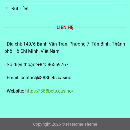
Rút Tiền
LIÊN HỆ
- Địa chỉ: 149/6 Bành Văn Trân, Phường 7, Tân Bình, Thành
phố Hồ Chí Minh, Việt Nam
- Số điện thoại: '+84586559767
- Email:
contact@388bets.casino
- Website:
https://388bets.casino/
Copyright 2026 ©
Flatsome Theme