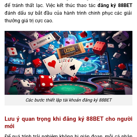
để tránh thất lạc. Việc kết thúc thao tác
đăng ký 88BET
đánh dấu sự bắt đầu của hành trình chinh phục các giải
thưởng giá trị cực cao.
Các bước thiết lập tài khoản đăng ký 88BET
Lưu ý quan trọng khi đăng ký 88BET cho người
mới
Để quá trình trải nghiệm không bị gián đoạn, mỗi cá nhân