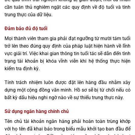
cần tuân thủ nghiêm ngặt các quy định về độ tuổi và tính
trung thực của dữ liệu.
Đảm bảo đủ độ tuổi
Mọi thành viên tham gia phải đạt ngưỡng từ mười tám tuổi
trở lên theo đúng quy định của pháp luật hiện hành về lĩnh
vực giải trí. Việc khai gian thông tin tuổi tác sẽ dẫn đến tình
trạng tài khoản bị khóa vĩnh viễn khi hệ thống thực hiện
kiểm tra định kỳ.
Tính trách nhiệm luôn được đặt lên hàng đầu nhằm xây
dựng một cộng đồng văn minh. Hồ sơ sẽ bị từ chối nếu có
bất kỳ dấu hiệu nghi ngờ nào về sự thiếu trung thực này.
Sử dụng ngân hàng chính chủ
Tên chủ tài khoản ngân hàng phải hoàn toàn trùng khớp
với họ tên đã khai báo trong biểu mẫu khởi tạo ban đầu để