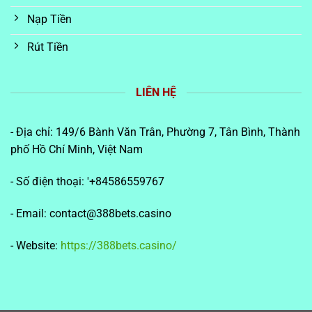
Nạp Tiền
Rút Tiền
LIÊN HỆ
- Địa chỉ: 149/6 Bành Văn Trân, Phường 7, Tân Bình, Thành
phố Hồ Chí Minh, Việt Nam
- Số điện thoại: '+84586559767
- Email:
contact@388bets.casino
- Website:
https://388bets.casino/