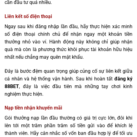
cần đầu tư quá nhiều.
Liên kết số điện thoại
Ngay sau khi đăng nhập lần đầu, hãy thực hiện xác minh
số điện thoại chính chủ để nhận ngay một khoản tiền
thưởng nhỏ vào ví. Hành động này không chỉ giúp nhận
quà mà còn là phương thức khôi phục tài khoản hữu hiệu
nhất nếu chẳng may quên mật khẩu.
Đây là bước đệm quan trọng giúp củng cố sự liên kết giữa
cá nhân và hệ thống vận hành. Sau khi hoàn tất
đăng ký
88BET
, đây là việc đầu tiên mà những tay chơi kinh
nghiệm thực hiện.
Nạp tiền nhận khuyến mãi
Gói thưởng nạp lần đầu thường có giá trị cực lớn, đôi khi
lên tới một trăm phần trăm số tiền gửi vào để khích lệ
thành viên. Hãy cân nhắc số vốn ban đầu hợp lý để tối ưu