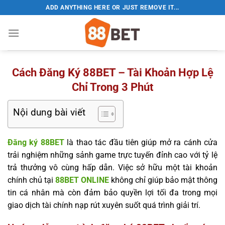
Bỏ
ADD ANYTHING HERE OR JUST REMOVE IT...
qua
nội
dung
Cách Đăng Ký 88BET – Tài Khoản Hợp Lệ
Chỉ Trong 3 Phút
Nội dung bài viết
Đăng ký 88BET
là thao tác đầu tiên giúp mở ra cánh cửa
trải nghiệm những sảnh game trực tuyến đỉnh cao với tỷ lệ
trả thưởng vô cùng hấp dẫn. Việc sở hữu một tài khoản
chính chủ tại
88BET ONLINE
không chỉ giúp bảo mật thông
tin cá nhân mà còn đảm bảo quyền lợi tối đa trong mọi
giao dịch tài chính nạp rút xuyên suốt quá trình giải trí.