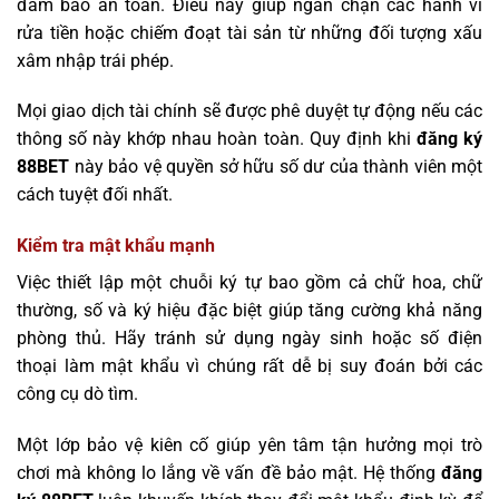
đảm bảo an toàn. Điều này giúp ngăn chặn các hành vi
rửa tiền hoặc chiếm đoạt tài sản từ những đối tượng xấu
xâm nhập trái phép.
Mọi giao dịch tài chính sẽ được phê duyệt tự động nếu các
thông số này khớp nhau hoàn toàn. Quy định khi
đăng ký
88BET
này bảo vệ quyền sở hữu số dư của thành viên một
cách tuyệt đối nhất.
Kiểm tra mật khẩu mạnh
Việc thiết lập một chuỗi ký tự bao gồm cả chữ hoa, chữ
thường, số và ký hiệu đặc biệt giúp tăng cường khả năng
phòng thủ. Hãy tránh sử dụng ngày sinh hoặc số điện
thoại làm mật khẩu vì chúng rất dễ bị suy đoán bởi các
công cụ dò tìm.
Một lớp bảo vệ kiên cố giúp yên tâm tận hưởng mọi trò
chơi mà không lo lắng về vấn đề bảo mật. Hệ thống
đăng