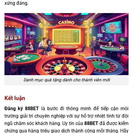
xứng đáng.
Danh mục quà tặng dành cho thành viên mới
Kết luận
Đăng ký 88BET
là bước đi thông minh để tiếp cận môi
trường giải trí chuyên nghiệp với sự hỗ trợ nhiệt tình từ đội
ngũ chăm sóc khách hàng. Uy tín của
88BET
đã được kiểm
chứng qua hàng triệu giao dịch thành công mỗi tháng. Hãy